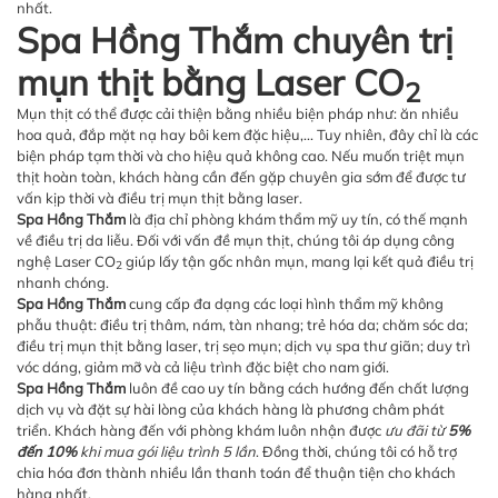
nhất.
Spa Hồng Thắm chuyên trị
mụn thịt bằng Laser CO
2
Mụn thịt có thể được cải thiện bằng nhiều biện pháp như: ăn nhiều
hoa quả, đắp mặt nạ hay bôi kem đặc hiệu,... Tuy nhiên, đây chỉ là các
biện pháp tạm thời và cho hiệu quả không cao. Nếu muốn triệt mụn
thịt hoàn toàn, khách hàng cần đến gặp chuyên gia sớm để được tư
vấn kịp thời và điều trị mụn thịt bằng laser.
Spa Hồng Thắm
là địa chỉ phòng khám thẩm mỹ uy tín, có thế mạnh
về điều trị da liễu. Đối với vấn đề mụn thịt, chúng tôi áp dụng công
nghệ Laser CO
giúp lấy tận gốc nhân mụn, mang lại kết quả điều trị
2
nhanh chóng.
Spa Hồng Thắm
cung cấp đa dạng các loại hình thẩm mỹ không
phẫu thuật: điều trị thâm, nám, tàn nhang; trẻ hóa da; chăm sóc da;
điều trị mụn thịt bằng laser, trị sẹo mụn; dịch vụ spa thư giãn; duy trì
vóc dáng, giảm mỡ và cả liệu trình đặc biệt cho nam giới.
Spa Hồng Thắm
luôn đề cao uy tín bằng cách hướng đến chất lượng
dịch vụ và đặt sự hài lòng của khách hàng là phương châm phát
triển. Khách hàng đến với phòng khám luôn nhận được
ưu đãi từ
5%
đến 10%
khi mua gói liệu trình 5 lần
. Đồng thời, chúng tôi có hỗ trợ
chia hóa đơn thành nhiều lần thanh toán để thuận tiện cho khách
hàng nhất.