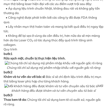
mụn thịt bằng laser hiện đại với các ưu điểm vượt trội sau đây:
• Áp dụng liệu trình chuẩn Nhật, không đau rát và không gây tổn
thương da.
• Công nghệ được phát triển bởi các công ty đã được FDA thông
qua.
• Lấy nhân mụn thịt hoàn toàn và mang lại kết quả điều trị ngay lập
tức.
• Không để lại sẹo ở vùng da cần điều trị, hơn nữa da sẽ mịn màng
hơn do tia Laser CO
có tác dụng thúc đẩy quá trình tăng sinh
2
collagen.
Quy trình
bước1
Rửa sạch mặt, chuẩn bị thực hiện liệu trình.
Chúng tôi chỉ sử dụng mỹ phẩm nhập khẩu với nguồn gốc rõ ràng
bước2
Khám và tư vấn da với bác sĩ:
Bác sĩ sẽ chỉ định liệu trình điều trị mụn
thịt bằng laser phù hợp cho từng khách hàng.
Mỗi
khách hàng đều được khám và tư vấn chuyên sâu từ bác sĩ
bước3
Thoa kem tê da:
Chúng tôi chỉ sử dụng kem tê có xuất xứ, nguồn gốc
rõ ràng.