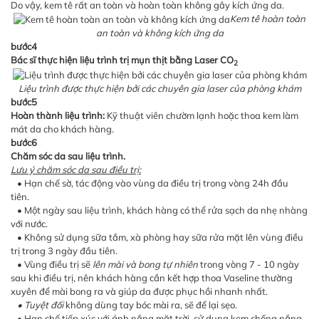
Do vậy, kem tê rất an toàn và hoàn toàn không gây kích ứng da.
Kem tê hoàn toàn
an toàn và không kích ứng da
bước4
Bác sĩ thực hiện liệu trình trị mụn thịt bằng Laser CO
2
Liệu trình được thực hiện bởi các chuyên gia laser của phòng khám
bước5
Hoàn thành liệu trình:
Kỹ thuật viên chườm lạnh hoặc thoa kem làm
mát da cho khách hàng.
bước6
Chăm sóc da sau liệu trình.
Lưu ý chăm sóc da sau điều trị:
• Hạn chế sờ, tác động vào vùng da điều trị trong vòng 24h đầu
tiên.
• Một ngày sau liệu trình, khách hàng có thể rửa sạch da nhẹ nhàng
với nước.
• Không sử dụng sữa tắm, xà phòng hay sữa rửa mặt lên vùng điều
trị trong 3 ngày đầu tiên.
• Vùng điều trị sẽ
lên mài và bong tự nhiên
trong vòng 7 - 10 ngày
sau khi điều trị, nên khách hàng cần kết hợp thoa Vaseline thường
xuyên để mài bong ra và giúp da được phục hồi nhanh nhất.
• Tuyệt đối
không dùng tay bóc mài ra, sẽ để lại sẹo.
• Hạn chế tiếp xúc với ánh nắng mặt trời, sử dụng kem chống nắng