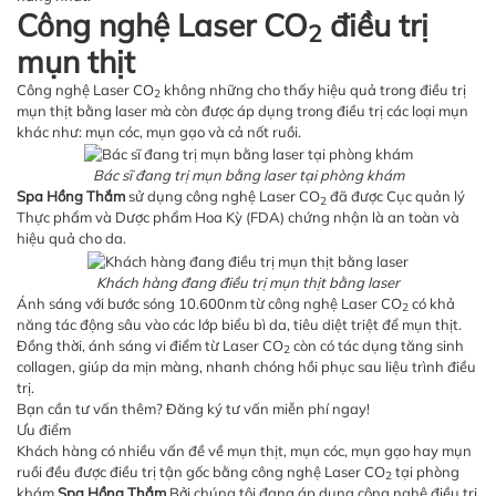
Công nghệ Laser CO
điều trị
2
mụn thịt
Công nghệ Laser CO
không những cho thấy hiệu quả trong điều trị
2
mụn thịt bằng laser mà còn được áp dụng trong điều trị các loại mụn
khác như: mụn cóc, mụn gạo và cả nốt ruồi.
Bác sĩ đang trị mụn bằng laser tại phòng khám
Spa Hồng Thắm
sử dụng công nghệ Laser CO
đã được Cục quản lý
2
Thực phẩm và Dược phẩm Hoa Kỳ (FDA) chứng nhận là an toàn và
hiệu quả cho da.
Khách hàng đang điều trị mụn thịt bằng laser
Ánh sáng với bước sóng 10.600nm từ công nghệ Laser CO
có khả
2
năng tác động sâu vào các lớp biểu bì da, tiêu diệt triệt để mụn thịt.
Đồng thời, ánh sáng vi điểm từ Laser CO
còn có tác dụng tăng sinh
2
collagen, giúp da mịn màng, nhanh chóng hồi phục sau liệu trình điều
trị.
Bạn cần tư vấn thêm? Đăng ký tư vấn miễn phí ngay!
Ưu điểm
Khách hàng có nhiều vấn đề về mụn thịt, mụn cóc, mụn gạo hay mụn
ruồi đều được điều trị tận gốc bằng công nghệ Laser CO
tại phòng
2
khám
Spa Hồng Thắm
Bởi chúng tôi đang áp dụng công nghệ điều trị