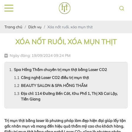
Trang chủ
Dịch vụ
Xóa nốt ruồi, xóa mụn thịt
XÓA NỐT RUỒI, XÓA MỤN THỊT
Ngày đăng: 19/09/2024 09:24 PM
Spa Hồng Thắm chuyên trị mụn thịt bằng Laser CO2
Công nghệ Laser CO2 điều trị mụn thịt
BEAUTY SALON & SPA HỒNG THẮM
Địa chỉ: 114 Đường Bến Cát, Khu Phố 1, Thị Xã Cai Lậy,
Tiền Giang
Trị mụn thịt bằng laser là phương pháp làm đẹp hiện đại giúp lấy tận
gốc nhân mụn và mang đến hiệu quả thẩm mỹ cao cho khách hàng.
Điều trị mụn thịt bằng công nghệ Laser CO
cũng là phương pháp