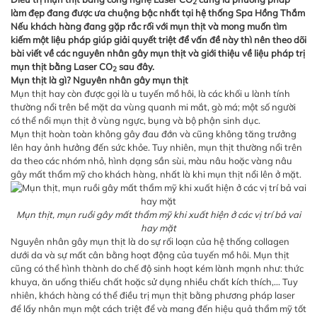
2
làm đẹp đang được ưa chuộng bậc nhất tại hệ thống Spa Hồng Thắm
Nếu khách hàng đang gặp rắc rối với mụn thịt và mong muốn tìm
kiếm một liệu pháp giúp giải quyết triệt để vấn đề này thì nên theo dõi
bài viết về các nguyên nhân gây mụn thịt và giới thiệu về liệu pháp trị
mụn thịt bằng Laser CO
sau đây.
2
Mụn thịt là gì? Nguyên nhân gây mụn thịt
Mụn thịt hay còn được gọi là u tuyến mồ hôi, là các khối u lành tính
thường nổi trên bề mặt da vùng quanh mi mắt, gò má; một số người
có thể nổi mụn thịt ở vùng ngực, bụng và bộ phận sinh dục.
Mụn thịt hoàn toàn không gây đau đớn và cũng không tăng trưởng
lên hay ảnh hưởng đến sức khỏe. Tuy nhiên, mụn thịt thường nổi trên
da theo các nhóm nhỏ, hình dạng sần sùi, màu nâu hoặc vàng nâu
gây mất thẩm mỹ cho khách hàng, nhất là khi mụn thịt nổi lên ở mặt.
Mụn thịt, mụn ruồi gây mất thẩm mỹ khi xuất hiện ở các vị trí bả vai
hay mặt
Nguyên nhân gây mụn thịt là do sự rối loạn của hệ thống collagen
dưới da và sự mất cân bằng hoạt động của tuyến mồ hôi. Mụn thịt
cũng có thể hình thành do chế độ sinh hoạt kém lành mạnh như: thức
khuya, ăn uống thiếu chất hoặc sử dụng nhiều chất kích thích,... Tuy
nhiên, khách hàng có thể điều trị mụn thịt bằng phương pháp laser
để lấy nhân mụn một cách triệt để và mang đến hiệu quả thẩm mỹ tốt