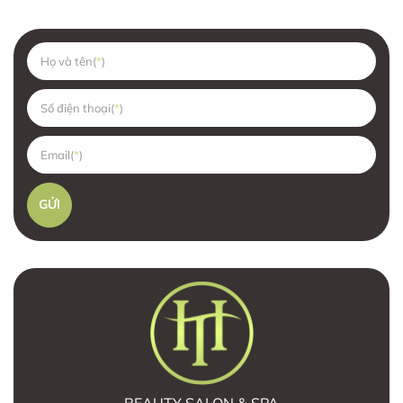
Họ và tên(
Số điện thoại(
Email(
BEAUTY SALON & SPA