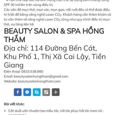
SPF 30 trở lên trên vùng điều trị.
Các vấn đề mụn thịt, mụn cóc, mụn gạo, nốt ruồi đều có thể được điều
trị triệt để bằng công nghệ Laser CO
. Khách hàng cần thăm khám và
2
tư vấn thêm về công nghệ Laser CO
cũng như quy trình điều trị mụn
2
thịt, vui lòng liên hệ
BEAUTY SALON & SPA HỒNG
THẮM
Địa chỉ: 114 Đường Bến Cát,
Khu Phố 1, Thị Xã Cai Lậy, Tiền
Giang
Điện thoại: 0833.538.880
Email: beautysalonhongtham@gmail.com
Website: beautysalonhongtham.com
Bài viết khác:
Cắt duỗi uốn nhuộm tạo mẫu tóc, nối tóc phục hồi tóc nam nữ -