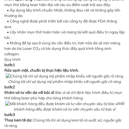
mụn thịt bằng laser hiện đại với các ưu điểm vượt trội sau đây:
• Áp dụng liệu trình chuẩn Nhật, không đau rát và không gây tổn
thương da.
• Công nghệ được phát triển bởi các công ty đã được FDA thông
qua.
• Lấy nhân mụn thịt hoàn toàn và mang lại kết quả điều trị ngay lập
tức.
• Không để lại sẹo ở vùng da cần điều trị, hơn nữa da sẽ mịn màng
hơn do tia Laser CO
có tác dụng thúc đẩy quá trình tăng sinh
2
collagen.
Quy trình
bước1
Rửa sạch mặt, chuẩn bị thực hiện liệu trình.
Chúng tôi chỉ sử dụng mỹ phẩm nhập khẩu với nguồn gốc rõ ràng
bước2
Khám và tư vấn da với bác sĩ:
Bác sĩ sẽ chỉ định liệu trình điều trị mụn
thịt bằng laser phù hợp cho từng khách hàng.
Mỗi
khách hàng đều được khám và tư vấn chuyên sâu từ bác sĩ
bước3
Thoa kem tê da:
Chúng tôi chỉ sử dụng kem tê có xuất xứ, nguồn gốc
rõ ràng.