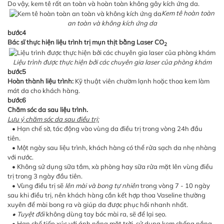
Do vậy, kem tê rất an toàn và hoàn toàn không gây kích ứng da.
Kem tê hoàn toàn
an toàn và không kích ứng da
bước4
Bác sĩ thực hiện liệu trình trị mụn thịt bằng Laser CO
2
Liệu trình được thực hiện bởi các chuyên gia laser của phòng khám
bước5
Hoàn thành liệu trình:
Kỹ thuật viên chườm lạnh hoặc thoa kem làm
mát da cho khách hàng.
bước6
Chăm sóc da sau liệu trình.
Lưu ý chăm sóc da sau điều trị:
• Hạn chế sờ, tác động vào vùng da điều trị trong vòng 24h đầu
tiên.
• Một ngày sau liệu trình, khách hàng có thể rửa sạch da nhẹ nhàng
với nước.
• Không sử dụng sữa tắm, xà phòng hay sữa rửa mặt lên vùng điều
trị trong 3 ngày đầu tiên.
• Vùng điều trị sẽ
lên mài và bong tự nhiên
trong vòng 7 - 10 ngày
sau khi điều trị, nên khách hàng cần kết hợp thoa Vaseline thường
xuyên để mài bong ra và giúp da được phục hồi nhanh nhất.
• Tuyệt đối
không dùng tay bóc mài ra, sẽ để lại sẹo.
• Hạn chế tiếp xúc với ánh nắng mặt trời, sử dụng kem chống nắng