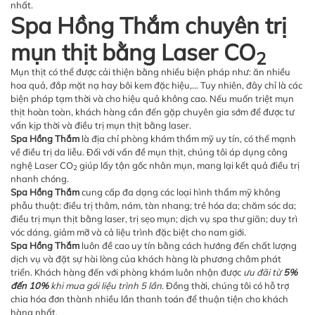
nhất.
Spa Hồng Thắm chuyên trị
mụn thịt bằng Laser CO
2
Mụn thịt có thể được cải thiện bằng nhiều biện pháp như: ăn nhiều
hoa quả, đắp mặt nạ hay bôi kem đặc hiệu,... Tuy nhiên, đây chỉ là các
biện pháp tạm thời và cho hiệu quả không cao. Nếu muốn triệt mụn
thịt hoàn toàn, khách hàng cần đến gặp chuyên gia sớm để được tư
vấn kịp thời và điều trị mụn thịt bằng laser.
Spa Hồng Thắm
là địa chỉ phòng khám thẩm mỹ uy tín, có thế mạnh
về điều trị da liễu. Đối với vấn đề mụn thịt, chúng tôi áp dụng công
nghệ Laser CO
giúp lấy tận gốc nhân mụn, mang lại kết quả điều trị
2
nhanh chóng.
Spa Hồng Thắm
cung cấp đa dạng các loại hình thẩm mỹ không
phẫu thuật: điều trị thâm, nám, tàn nhang; trẻ hóa da; chăm sóc da;
điều trị mụn thịt bằng laser, trị sẹo mụn; dịch vụ spa thư giãn; duy trì
vóc dáng, giảm mỡ và cả liệu trình đặc biệt cho nam giới.
Spa Hồng Thắm
luôn đề cao uy tín bằng cách hướng đến chất lượng
dịch vụ và đặt sự hài lòng của khách hàng là phương châm phát
triển. Khách hàng đến với phòng khám luôn nhận được
ưu đãi từ
5%
đến 10%
khi mua gói liệu trình 5 lần
. Đồng thời, chúng tôi có hỗ trợ
chia hóa đơn thành nhiều lần thanh toán để thuận tiện cho khách
hàng nhất.