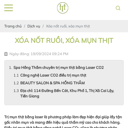
Trang chủ
Dịch vụ
Xóa nốt ruồi, xóa mụn thịt
XÓA NỐT RUỒI, XÓA MỤN THỊT
Ngày đăng: 19/09/2024 09:24 PM
Spa Hồng Thắm chuyên trị mụn thịt bằng Laser CO2
Công nghệ Laser CO2 điều trị mụn thịt
BEAUTY SALON & SPA HỒNG THẮM
Địa chỉ: 114 Đường Bến Cát, Khu Phố 1, Thị Xã Cai Lậy,
Tiền Giang
Trị mụn thịt bằng laser là phương pháp làm đẹp hiện đại giúp lấy tận
gốc nhân mụn và mang đến hiệu quả thẩm mỹ cao cho khách hàng.
Điều trị mụn thịt bằng công nghệ Laser CO
cũng là phương pháp