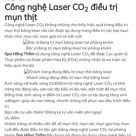
Công nghệ Laser CO
điều trị
2
mụn thịt
Công nghệ Laser CO
không những cho thấy hiệu quả trong điều trị
2
mụn thịt bằng laser mà còn được áp dụng trong điều trị các loại mụn
khác như: mụn cóc, mụn gạo và cả nốt ruồi.
Bác sĩ đang trị mụn bằng laser tại phòng khám
Spa Hồng Thắm
sử dụng công nghệ Laser CO
đã được Cục quản lý
2
Thực phẩm và Dược phẩm Hoa Kỳ (FDA) chứng nhận là an toàn và
hiệu quả cho da.
Khách hàng đang điều trị mụn thịt bằng laser
Ánh sáng với bước sóng 10.600nm từ công nghệ Laser CO
có khả
2
năng tác động sâu vào các lớp biểu bì da, tiêu diệt triệt để mụn thịt.
Đồng thời, ánh sáng vi điểm từ Laser CO
còn có tác dụng tăng sinh
2
collagen, giúp da mịn màng, nhanh chóng hồi phục sau liệu trình điều
trị.
Bạn cần tư vấn thêm? Đăng ký tư vấn miễn phí ngay!
Ưu điểm
Khách hàng có nhiều vấn đề về mụn thịt, mụn cóc, mụn gạo hay mụn
ruồi đều được điều trị tận gốc bằng công nghệ Laser CO
tại phòng
2
khám
Spa Hồng Thắm
Bởi chúng tôi đang áp dụng công nghệ điều trị