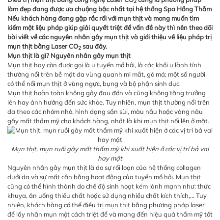
2
làm đẹp đang được ưa chuộng bậc nhất tại hệ thống Spa Hồng Thắm
Nếu khách hàng đang gặp rắc rối với mụn thịt và mong muốn tìm
kiếm một liệu pháp giúp giải quyết triệt để vấn đề này thì nên theo dõi
bài viết về các nguyên nhân gây mụn thịt và giới thiệu về liệu pháp trị
mụn thịt bằng Laser CO
sau đây.
2
Mụn thịt là gì? Nguyên nhân gây mụn thịt
Mụn thịt hay còn được gọi là u tuyến mồ hôi, là các khối u lành tính
thường nổi trên bề mặt da vùng quanh mi mắt, gò má; một số người
có thể nổi mụn thịt ở vùng ngực, bụng và bộ phận sinh dục.
Mụn thịt hoàn toàn không gây đau đớn và cũng không tăng trưởng
lên hay ảnh hưởng đến sức khỏe. Tuy nhiên, mụn thịt thường nổi trên
da theo các nhóm nhỏ, hình dạng sần sùi, màu nâu hoặc vàng nâu
gây mất thẩm mỹ cho khách hàng, nhất là khi mụn thịt nổi lên ở mặt.
Mụn thịt, mụn ruồi gây mất thẩm mỹ khi xuất hiện ở các vị trí bả vai
hay mặt
Nguyên nhân gây mụn thịt là do sự rối loạn của hệ thống collagen
dưới da và sự mất cân bằng hoạt động của tuyến mồ hôi. Mụn thịt
cũng có thể hình thành do chế độ sinh hoạt kém lành mạnh như: thức
khuya, ăn uống thiếu chất hoặc sử dụng nhiều chất kích thích,... Tuy
nhiên, khách hàng có thể điều trị mụn thịt bằng phương pháp laser
để lấy nhân mụn một cách triệt để và mang đến hiệu quả thẩm mỹ tốt