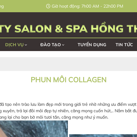
ng
Giờ hoạt động: 7h00 AM - 22h00 PM
DỊCH VỤ
ĐÀO TẠO
TUYỂN DỤNG
TIN TỨC
PHUN MÔI COLLAGEN
ã tạo nên trào lưu làm đẹp mới trong giới trẻ nhờ những ưu điểm vượt t
 xuyên, trả lại đôi môi đẹp tự nhiên, căng mọng cuốn hút,.. Nắm bắt
ng lại cho bạn bờ môi tươi tắn, căng mọng như ý muốn.