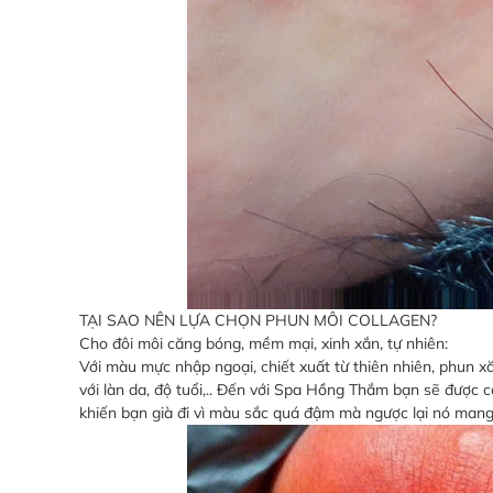
TẠI SAO NÊN LỰA CHỌN PHUN MÔI COLLAGEN?
Cho đôi môi căng bóng, mềm mại, xinh xắn, tự nhiên:
Với màu mực nhập ngoại, chiết xuất từ thiên nhiên, phun 
với làn da, độ tuổi,.. Đến với Spa Hồng Thắm bạn sẽ được 
khiến bạn già đi vì màu sắc quá đậm mà ngược lại nó mang l