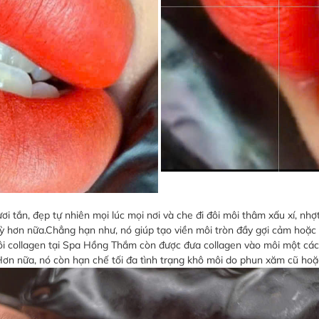
ơi tắn, đẹp tự nhiên mọi lúc mọi nơi và che đi đôi môi thâm xấu xí, nh
kỳ hơn nữa.Chẳng hạn như, nó giúp tạo viền môi tròn đầy gợi cảm hoặc
môi collagen tại Spa Hồng Thắm còn được đưa collagen vào môi một cá
 nữa, nó còn hạn chế tối đa tình trạng khô môi do phun xăm cũ hoặc s