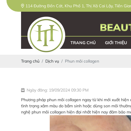
114 Đường Bến Cát, Khu Phố 1, Thị Xã Cai Lậy, Tiền Gia
TRANG CHỦ
GIỚI THIỆU
Trang chủ
Dịch vụ
Phun môi collagen
Ngày đăng: 19/09/2024 09:30 PM
Phương pháp phun môi collagen ngay từ khi mới xuất hiện đ
tình trạng xâm màu do bẩm sinh hoặc dùng son môi thường
nghệ phun môi collagen hiện đại nhất hiện nay đảm bảo ma