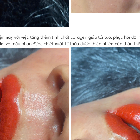
n nay với việc tăng thêm tinh chất collagen giúp tái tạo, phục hồi đô
i và màu phun được chiết xuất từ thảo dược thiên nhiên nên thân thiệ