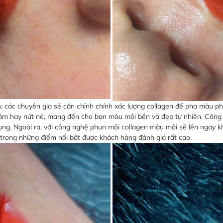
, các chuyên gia sẽ căn chỉnh chính xác lượng collagen để pha màu phu
hâm hay nứt nẻ, mang đến cho bạn màu môi bền và đẹp tự nhiên. Công 
ng. Ngoài ra, với công nghệ phun môi collagen màu môi sẽ lên ngay k
 trong những điểm nổi bật được khách hàng đánh giá rất cao.