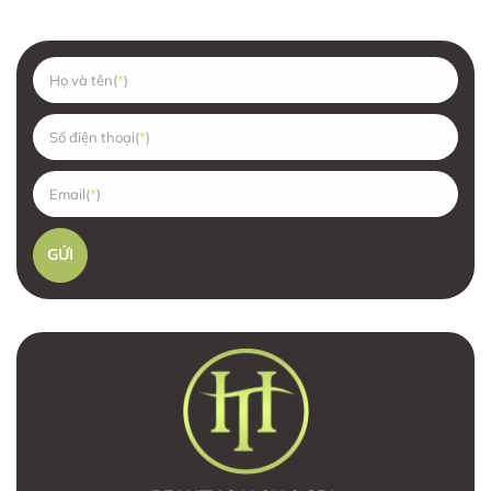
Họ và tên(
Số điện thoại(
Email(