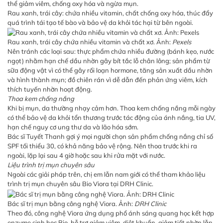
thể giảm viêm, chống oxy hóa và ngừa mụn.
Rau xanh, trái cây: chứa nhiều vitamin, chất chống oxy hóa, thúc đẩy
quá trình tái tạo tế bào và bảo vệ da khỏi tác hại từ bên ngoài.
Rau xanh, trái cây chứa nhiều vitamin và chất xơ. Ảnh:
Pexels
Nên tránh các loại sau: thực phẩm chứa nhiều đường (bánh kẹo, nước
ngọt) nhằm hạn chế dầu nhờn gây bít tắc lỗ chân lông; sản phẩm từ
sữa động vật vì có thể gây rối loạn hormone, tăng sản xuất dầu nhờn
và hình thành mụn; đồ chiên rán vì dễ dẫn đến phản ứng viêm, kích
thích tuyến nhờn hoạt động.
Thoa kem chống nắng
Khi bị mụn, da thường nhạy cảm hơn. Thoa kem chống nắng mỗi ngày
có thể bảo vệ da khỏi tổn thương trước tác động của ánh nắng, tia UV,
hạn chế nguy cơ ung thư da và lão hóa sớm.
Bác sĩ Tuyết Thanh gợi ý mọi người chọn sản phẩm chống nắng chỉ số
SPF tối thiểu 30, có khả năng bảo vệ rộng. Nên thoa trước khi ra
ngoài, lặp lại sau 4 giờ hoặc sau khi rửa mặt với nước.
Liệu trình trị mụn chuyên sâu
Ngoài các giải pháp trên, chị em lẫn nam giới có thể tham khảo liệu
trình trị mụn chuyên sâu
Bio Viora
tại
DRH Clinic
.
Bác sĩ
trị mụn
bằng công nghệ Viora. Ảnh:
DRH Clinic
Theo đó, công nghệ Viora ứng dụng phổ ánh sáng quang học kết hợp
enzyme sinh học Bio, hỗ trợ giảm viêm, diệt khuẩn, giảm tiết nhờn lẫn