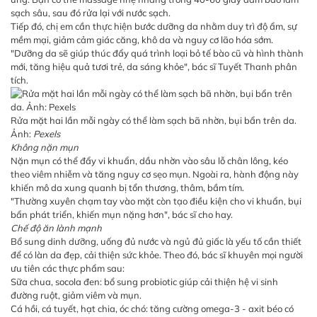
sạch sâu, sau đó rửa lại với nước sạch.
Tiếp đó, chị em cần thực hiện bước dưỡng da nhằm duy trì độ ẩm, sự
mềm mại, giảm cảm giác căng, khô da và nguy cơ lão hóa sớm.
"Dưỡng da sẽ giúp thúc đẩy quá trình loại bỏ tế bào cũ và hình thành
mới, tăng hiệu quả tươi trẻ, da sáng khỏe", bác sĩ Tuyết Thanh phân
tích.
Rửa mặt hai lần mỗi ngày có thể làm sạch bã nhờn, bụi bẩn trên da.
Ảnh:
Pexels
Không nặn mụn
Nặn mụn có thể đẩy vi khuẩn, dầu nhờn vào sâu lỗ chân lông, kéo
theo viêm nhiễm và tăng nguy cơ sẹo mụn. Ngoài ra, hành động này
khiến mô da xung quanh bị tổn thương, thâm, bầm tím.
"Thường xuyên chạm tay vào mặt còn tạo điều kiện cho vi khuẩn, bụi
bẩn phát triển, khiến mụn nặng hơn", bác sĩ cho hay.
Chế độ ăn lành mạnh
Bổ sung dinh dưỡng, uống đủ nước và ngủ đủ giấc là yếu tố cần thiết
để có làn da đẹp, cải thiện sức khỏe. Theo đó, bác sĩ khuyên mọi người
ưu tiên các thực phẩm sau:
Sữa chua, socola đen: bổ sung probiotic giúp cải thiện hệ vi sinh
đường ruột, giảm viêm và mụn.
Cá hồi, cá tuyết, hạt chia, óc chó: tăng cường omega-3 - axit béo có